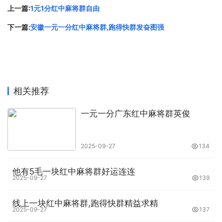
暗杠和明杠都是麻将中非常重要的策略，但适合的情况略有
上一篇:
1元1分红中麻将群自由
不同。暗杠适用于手中已有三张相同的牌，这时可以选择暗
下一篇:
安徽一元一分红中麻将群,跑得快群发奋图强
杠，算法会比明杠更高，不会让其他玩家知道你的手牌情
况；明杠则适用于想要扩大自己和对手的差距的情况。比
如，当你的手牌中已经有了自己的刻子，而对手的手牌中还
有一张相同的牌时，你可以选择明杠这张牌，从而扩大自己
的胡牌范围，并让对手的手牌更加不稳定。
相关推荐
第四、主动出牌稳住局面
一元一分广东红中麻将群英俊
在麻将游戏中，局面的变化是非常快速的，一张牌的选择错
漏，就可能扭转整个局面。因此，在打牌的时候，需要时刻
2025-09-27
134
紧握局势，做出正确的决策。有时候，你需要主动出牌来稳
他有5毛一块红中麻将群好运连连
住局面，比如选择一张比较平稳的牌打出，避免打出一张打
2025-09-27
139
穿可能会让整个局面大重构。同时,要加强和队友之间的沟
通，互相协调和配合，达成共同的目标。
线上一块红中麻将群,跑得快群精益求精
2025-09-27
137