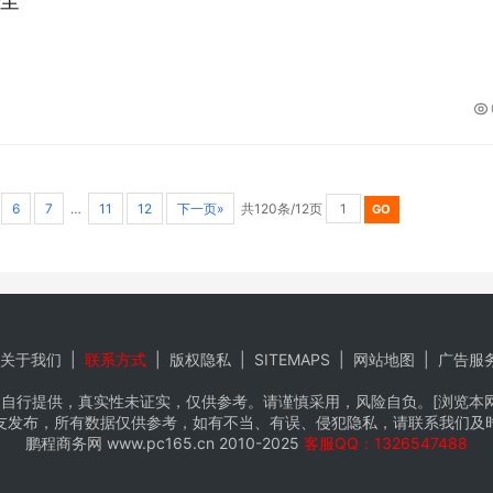
全
6
7
…
11
12
下一页»
共120条/12页
关于我们
|
联系方式
|
版权隐私
|
SITEMAPS
|
网站地图
|
广告服
自行提供，真实性未证实，仅供参考。请谨慎采用，风险自负。[浏览本网推
友发布，所有数据仅供参考，如有不当、有误、侵犯隐私，请联系我们及
鹏程商务网
www.pc165.cn
2010-2025
客服QQ：1326547488