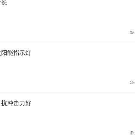
命长
太阳能指示灯
 抗冲击力好