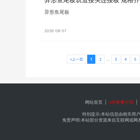
异形鱼尾板轨道接头连接板 规格齐
异形鱼尾板
2026-08-07
«上一页
1
2
…
3
4
5
网站首页
|
VIP套餐介绍
|
特别提示:本站信息由相关用户
免责声明:本站部分资源来自互联网或网