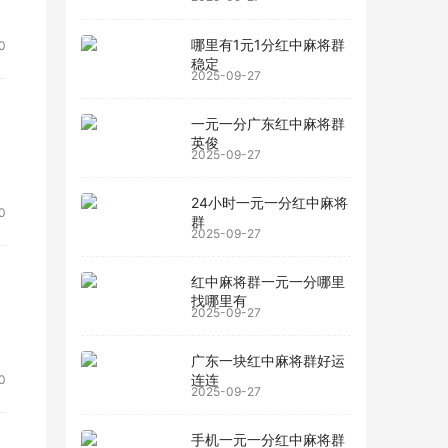
哪里有1元1分红中麻将群
0
稳定
2025-09-27
一元一分广东红中麻将群
英俊
2025-09-27
24小时一元一分红中麻将
0
群
2025-09-27
红中麻将群一元一分哪里
找哪里有
2025-09-27
广东一块红中麻将群好运
连连
0
2025-09-27
手机一元一分红中麻将群