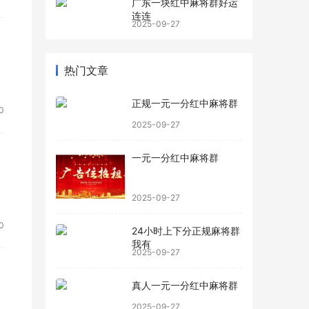
广东一块红中麻将群好运
连连
2025-09-27
热门文章
正规一元一分红中麻将群
0
2025-09-27
一元一分红中麻将群
2025-09-27
0
24小时上下分正规麻将群
我有
2025-09-27
真人一元一分红中麻将群
2025-09-27