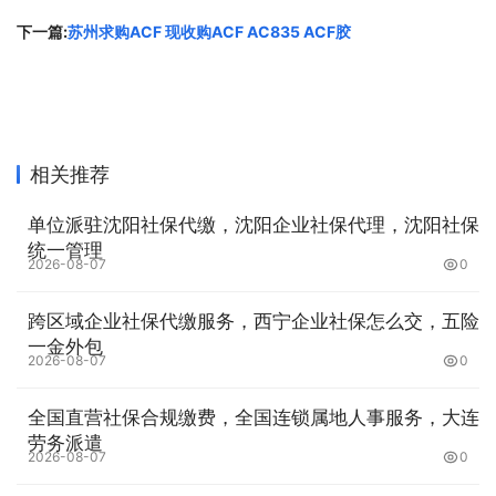
车床、钻孔机、镗床、铣镗床和铣床、传送机和单元头、磨
下一篇:
苏州求购ACF 现收购ACF AC835 ACF胶
床、工具磨床、齿轮切前和精加工机床、刨床、插床和拉
床、锯切机、攻丝机和攻丝机珩磨机、研磨机、去毛刺和倒
角机、金属板材切割机、金属板材落料、冲孔机、金属板材
成型机、钣金加工单元和系统、压力机、用于特殊应用的压
力机棒材、型材和管材加工机线材成型机用于生产螺栓、螺
相关推荐
母、螺钉订和铆钉的机器金属成型(大型)、锻造和挤压机、
电腐蚀和其他电化学机器、打标和雕該机教育用机床微机械
单位派驻沈阳社保代缴，沈阳企业社保代理，沈阳社保
统一管理
加工、铸造和压铸机械和设备
2026-08-07
0
焊接机、热处理机和表面技术用机器
跨区域企业社保代缴服务，西宁企业社保怎么交，五险
焊接机器和设备、热处理机器及设备、用于表面技术的机器
一金外包
2026-08-07
0
和系统
全国直营社保合规缴费，全国连锁属地人事服务，大连
增材制造
劳务派遣
用于增材制造和 3D 打印的机器、用于增材制造和 3D 打印
2026-08-07
0
的系统和材料