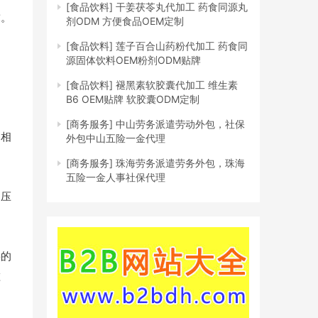
[食品饮料]
干姜茯苓丸代加工 药食同源丸
求。
剂ODM 方便食品OEM定制
[食品饮料]
莲子百合山药粉代加工 药食同
源固体饮料OEM粉剂ODM贴牌
[食品饮料]
褪黑素软胶囊代加工 维生素
B6 OEM贴牌 软胶囊ODM定制
[商务服务]
中山劳务派遣劳动外包，社保
。相
外包中山五险一金代理
[商务服务]
珠海劳务派遣劳务外包，珠海
五险一金人事社保代理
、压
。
料的
碰