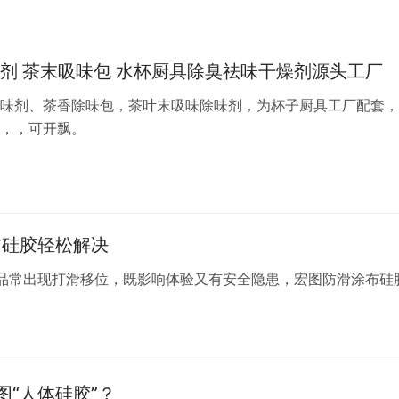
剂 茶末吸味包 水杯厨具除臭祛味干燥剂源头工厂
味剂、茶香除味包，茶叶末吸味除味剂，为杯子厨具工厂配套，
，，可开飘。
布硅胶轻松解决
品常出现打滑移位，既影响体验又有安全隐患，宏图防滑涂布硅
“人体硅胶”？