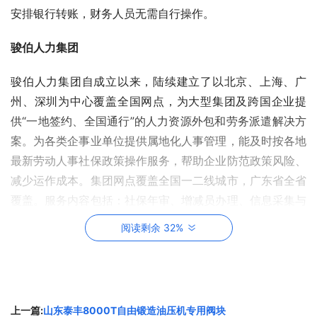
安排银行转账，财务人员无需自行操作。
骏伯人力集团
骏伯人力集团自成立以来，陆续建立了以北京、上海、广
州、深圳为中心覆盖全国网点，为大型集团及跨国企业提
供“一地签约、全国通行”的人力资源外包和劳务派遣解决方
案。为各类企事业单位提供属地化人事管理，能及时按各地
最新劳动人事社保政策操作服务，帮助企业防范政策风险、
减少运作成本。集团网点覆盖全国一二线城市，广东省全省
覆盖。服务内容包括：社保年审、增减员办理、信息采集与
月报、关系转移、工伤认定、养老金及生育待遇申领、代签
阅读剩余 32%
劳动合同、代发薪酬福利等。
联系方式
固话：020-38023538-8303
上一篇:
山东泰丰8000T自由锻造油压机专用阀块