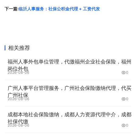
下一篇:
临沂人事服务：社保公积金代理 + 工资代发
手机/微信：13760141318 黄政博
办公QQ：1552061998
地址：广州市天河区中山大道西140号华港商务大厦东塔
相关推荐
803-806室
福州人事外包单位管理，代缴福州企业社会保险，福州
原文链接：
http://www.pc165.cn/news/2012.html
，转载
岗位外包
和复制请保留此链接。
2026-08-06
0
以上就是关于
济南人事服务：社保公积金代理 + 工资代发
广州人事平台管理服务，广州社会保险缴纳代理，代买
全部的内容，关注我们，带您了解更多相关内容。
广州社保
2026-08-06
0
成都本地社会保险缴纳，成都人力资源代理中介，成都
社保代缴
2026-08-06
0