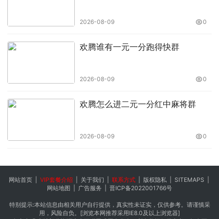
2026-08-09
0
中展远洋商务咨询（北京）有限公司
欢腾谁有一元一分跑得快群
IEBC BUSINESS Co
nSULTING(BEIJING) CO., LTD
网址
：www.worldexpoin.com
2026-08-09
0
联系人：王女士18611334663
欢腾怎么进二元一分红中麻将群
邮箱：
wang@iebcmarketing.com
2026-08-09
0
网站首页
|
VIP套餐介绍
|
关于我们
|
联系方式
|
版权隐私
|
SITEMAPS
|
原文链接：
http://www.pc165.cn/news/2016.html
，转载
网站地图
|
广告服务
|
晋ICP备2022001766号
和复制请保留此链接。
特别提示:本站信息由相关用户自行提供，真实性未证实，仅供参考。请谨慎采
用，风险自负。[浏览本网推荐采用IE8.0及以上浏览器]
以上就是关于
2027年德国机器人展 Automatica
全部的内