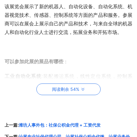
该展览会展示了新的机器人、自动化设备、自动化系统、机
器视觉技术、传感器、控制系统等方面的产品和服务。参展
商可以在展会上展示自己的产品和技术，与来自全球的机器
人和自动化行业人士进行交流，拓展业务和开拓市场。
可以参加此展的展品有哪些
：
工业自动化系统
:装配搬运系统，线性定位系统，控制系
统，组装系统，工业图像过程处理系统，感应器与促动器，
阅读剩余 54%
工业电脑，内嵌系统，测量和检测系统，工业自动化数据分
析与获取系统，自动化服务，工业件数自动化系统，安全与
安保系统，工业自动化信息技术与软件，工业信息技术服务
系统，连接与传送设备，紧固与连接设备，仓储设备，自动
上一篇:
潍坊人事外包：社保公积金代理 + 工资代发
包装系统，印刷系统，激光打标系统，贴标系统，自动测试
系统，称重系统，测量系统，人工作业系统，连接与传送系
下一篇:
汕尾专业社保代理公司，汕尾社保公积金代缴，汕尾业务外