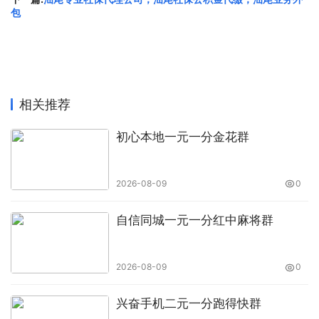
包
统，分类及送料系统，组装工具，工作台配件，3D激光抛
光及打印技术等。
机器人
:工业机器人，线性机器人，龙门机器人，多自由度
机器人、并联机器人、坐标机器人、喷涂机器人，焊接机器
相关推荐
人，机加工机器人，激光应用机器人，打包机器人，测量机
器人，装卸机器人，桁架机械手、助力机械手、AGV、有轨
初心本地一元一分金花群
小车等。
2026-08-09
0
机器人系统配件及其它
:控制器，减速机，伺服系统，三项
点击，示教器，机械人手爪，焊割设备，专用电线，电缆，
自信同城一元一分红中麻将群
工具和夹具，机器视觉，数控系统，齿轮，轴承，直线导
轨，制动装置，传感器技术，机器视觉软件，压缩空气供应
件，供应技术、软件服务及服务供应商、科研及科技机构
2026-08-09
0
等。
兴奋手机二元一分跑得快群