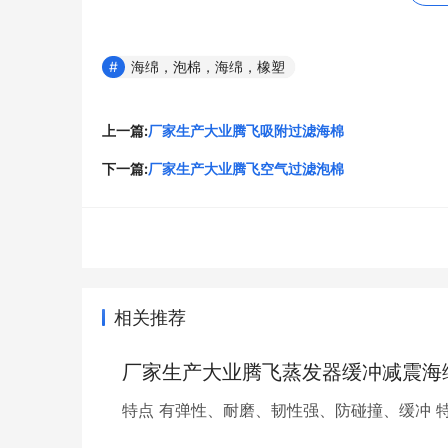
热忱欢迎来电来样或电传图纸洽谈！联系电话：0519-8
13775080081。
海绵，泡棉，海绵，橡塑
"
上一篇:
厂家生产大业腾飞吸附过滤海棉
下一篇:
厂家生产大业腾飞空气过滤泡棉
原文链接：
http://www.pc165.cn/news/2044.h
以上就是关于
厂家生产大业腾飞复合过滤海绵
全
相关推荐
厂家生产大业腾飞蒸发器缓冲减震海
特