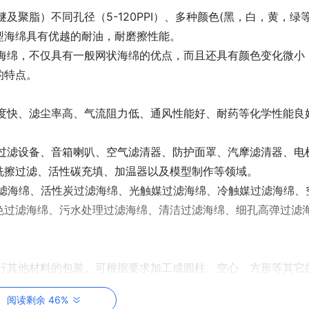
脂）不同孔径（5-120PPI）、多种颜色(黑，白，黄，绿等
型海绵具有优越的耐油，耐磨擦性能。
绵，不仅具有一般网状海绵的优点，而且还具有颜色变化微小
的特点。
快、滤尘率高、气流阻力低、通风性能好、耐药等化学性能良
滤设备、音箱喇叭、空气滤清器、防护面罩、汽摩滤清器、电
洗擦过滤、活性碳充填、加温器以及模型制作等领域。
过滤海绵、活性炭过滤海绵、光触媒过滤海绵、冷触媒过滤海绵、
色过滤海绵、污水处理过滤海绵、清洁过滤海绵、细孔高弹过滤
其他材料的包装。可根据要求加工成圆柱、空心、方形等其它
阅读剩余 46%