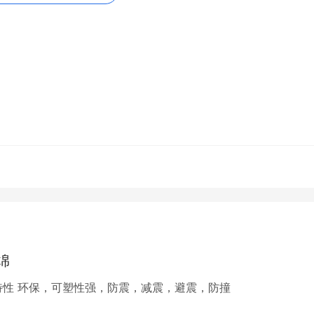
6302982-836,传真：0519-86302983，手机：
tml
，转载和复制请保留此链接。
部的内容，关注我们，带您了解更多相关内容。
绵
点 有弹性、耐磨、韧性强、防碰撞、缓冲 特性 环保，可塑性强，防震，减震，避震，防撞