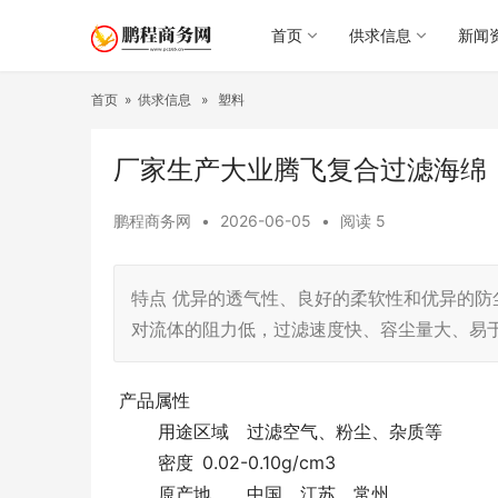
首页
供求信息
新闻
首页
»
供求信息
»
塑料
厂家生产大业腾飞复合过滤海绵
鹏程商务网
•
2026-06-05
•
阅读
5
特点 优异的透气性、良好的柔软性和优异的防
对流体的阻力低，过滤速度快、容尘量大、易
产品属性
用途区域
过滤空气、粉尘、杂质等
密度
0.02-0.10g/cm3
原产地
中国，江苏，常州