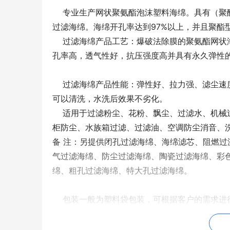
专业生产网状聚氨酯泡沫塑料海绵。具有（聚醚及聚
过滤海绵。海绵开孔率达到97%以上，并且聚酯
过滤海绵产品工艺：爆破法除膜的聚氨酯网状海
孔率高，透气性好，抗压强度高并具有永久弹性
过滤海绵产品性能：弹性好、拉力强、滤尘速度
可以清洗，水洗后效果不劣化。
适用于过滤粉尘、花粉、飘尘、过滤水、机械过
柜防尘、水族箱过滤、过滤油、空调防尘消音、
备 注：另提供闭孔过滤海绵、海绵滤芯、阻燃
气过滤海绵、防尘过滤海绵、陶瓷过滤海绵、彩
绵、粗孔过滤海绵、特大孔过滤海绵。
包装一般为塑料袋包装，可根据客户的需求进行
殊形状加工成型及来样定做。